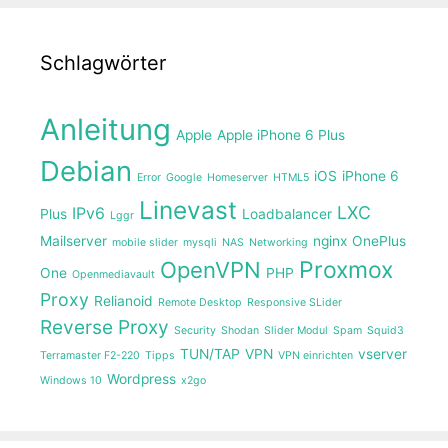
Schlagwörter
Anleitung
Apple
Apple iPhone 6 Plus
Debian
iOS
iPhone 6
Error
Google
Homeserver
HTML5
Linevast
LXC
IPv6
Plus
Loadbalancer
Lggr
Mailserver
nginx
OnePlus
mobile slider
mysqli
NAS
Networking
Proxmox
OpenVPN
One
PHP
Openmediavault
Proxy
Relianoid
Remote Desktop
Responsive SLider
Reverse Proxy
Security
Shodan
Slider Modul
Spam
Squid3
TUN/TAP
VPN
vserver
Terramaster F2-220
Tipps
VPN einrichten
Wordpress
Windows 10
x2go