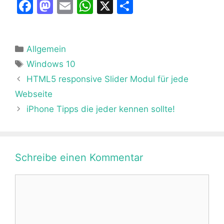
F
M
E
W
X
T
a
a
m
h
ei
c
st
ai
at
le
Kategorien
Allgemein
e
o
l
s
n
Schlagwörter
Windows 10
b
d
A
HTML5 responsive Slider Modul für jede
o
o
p
Webseite
o
n
p
iPhone Tipps die jeder kennen sollte!
k
Schreibe einen Kommentar
Kommentar