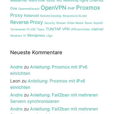
Mailserver
nginx
OnePlus
mobile slider
mysqli
NAS
Networking
Proxmox
OpenVPN
One
PHP
Openmediavault
Proxy
Relianoid
Remote Desktop
Responsive SLider
Reverse Proxy
Security
Shodan
Slider Modul
Spam
Squid3
TUN/TAP
VPN
vserver
Terramaster F2-220
Tipps
VPN einrichten
Wordpress
Windows 10
x2go
Neueste Kommentare
Andre
zu
Anleitung: Proxmox mit IPv6
einrichten
Leon
zu
Anleitung: Proxmox mit IPv6
einrichten
Andre
zu
Anleitung: Fail2ban mit mehreren
Servern synchronisieren
Andre
zu
Anleitung: Fail2ban mit mehreren