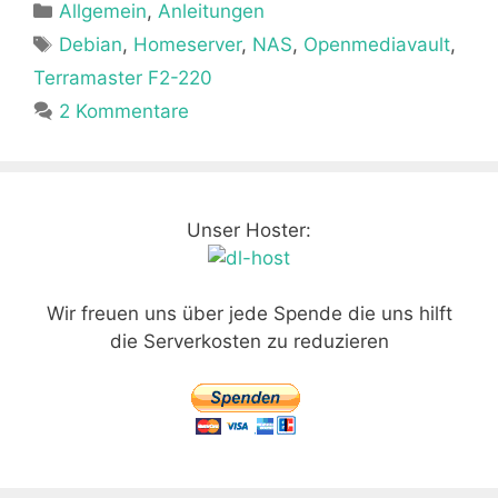
Kategorien
Allgemein
e
o
,
Anleitungen
l
s
n
Schlagwörter
Debian
,
Homeserver
,
NAS
,
Openmediavault
,
b
d
A
Terramaster F2-220
o
o
p
2 Kommentare
o
n
p
k
Unser Hoster:
Wir freuen uns über jede Spende die uns hilft
die Serverkosten zu reduzieren