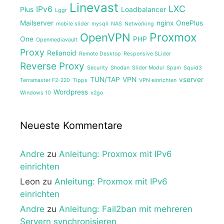
Linevast
LXC
IPv6
Plus
Loadbalancer
Lggr
Mailserver
nginx
OnePlus
mobile slider
mysqli
NAS
Networking
Proxmox
OpenVPN
One
PHP
Openmediavault
Proxy
Relianoid
Remote Desktop
Responsive SLider
Reverse Proxy
Security
Shodan
Slider Modul
Spam
Squid3
TUN/TAP
VPN
vserver
Terramaster F2-220
Tipps
VPN einrichten
Wordpress
Windows 10
x2go
Neueste Kommentare
Andre
zu
Anleitung: Proxmox mit IPv6
einrichten
Leon
zu
Anleitung: Proxmox mit IPv6
einrichten
Andre
zu
Anleitung: Fail2ban mit mehreren
Servern synchronisieren