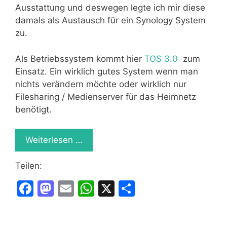
Ausstattung und deswegen legte ich mir diese
damals als Austausch für ein Synology System
zu.
Als Betriebssystem kommt hier
TOS 3.0
zum
Einsatz. Ein wirklich gutes System wenn man
nichts verändern möchte oder wirklich nur
Filesharing / Medienserver für das Heimnetz
benötigt.
Weiterlesen …
Teilen:
F
M
E
W
X
T
a
a
m
h
ei
c
st
ai
at
le