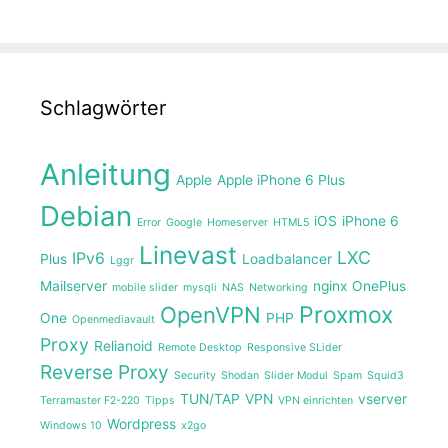
Schlagwörter
Anleitung
Apple
Apple iPhone 6 Plus
Debian
iOS
iPhone 6
Error
Google
Homeserver
HTML5
Linevast
LXC
IPv6
Plus
Loadbalancer
Lggr
Mailserver
nginx
OnePlus
mobile slider
mysqli
NAS
Networking
Proxmox
OpenVPN
One
PHP
Openmediavault
Proxy
Relianoid
Remote Desktop
Responsive SLider
Reverse Proxy
Security
Shodan
Slider Modul
Spam
Squid3
TUN/TAP
VPN
vserver
Terramaster F2-220
Tipps
VPN einrichten
Wordpress
Windows 10
x2go