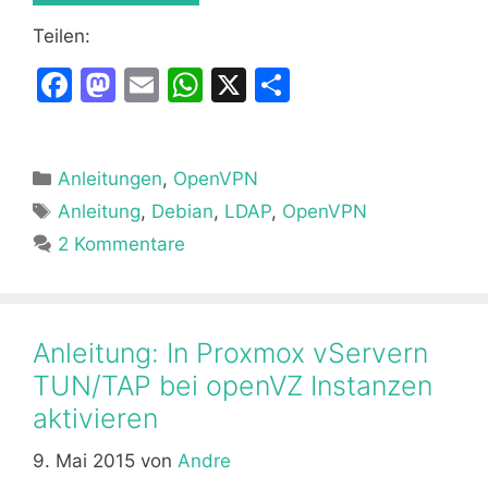
Teilen:
F
M
E
W
X
T
a
a
m
h
ei
c
st
ai
at
le
Kategorien
Anleitungen
e
o
l
,
OpenVPN
s
n
Schlagwörter
Anleitung
,
Debian
,
LDAP
,
OpenVPN
b
d
A
2 Kommentare
o
o
p
o
n
p
k
Anleitung: In Proxmox vServern
TUN/TAP bei openVZ Instanzen
aktivieren
9. Mai 2015
von
Andre