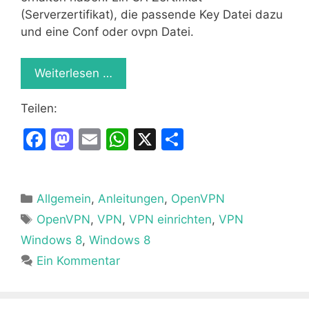
(Serverzertifikat), die passende Key Datei dazu
und eine Conf oder ovpn Datei.
Weiterlesen …
Teilen:
F
M
E
W
X
T
a
a
m
h
ei
c
st
ai
at
le
Kategorien
Allgemein
e
o
,
Anleitungen
l
s
,
OpenVPN
n
Schlagwörter
OpenVPN
,
VPN
,
VPN einrichten
,
VPN
b
d
A
Windows 8
,
Windows 8
o
o
p
Ein Kommentar
o
n
p
k