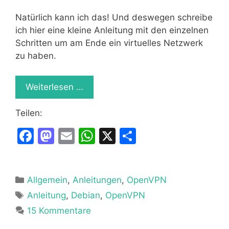
Natürlich kann ich das! Und deswegen schreibe
ich hier eine kleine Anleitung mit den einzelnen
Schritten um am Ende ein virtuelles Netzwerk
zu haben.
Weiterlesen …
Teilen:
F
M
E
W
X
T
a
a
m
h
ei
c
st
ai
at
le
Kategorien
Allgemein
e
o
,
Anleitungen
l
s
,
OpenVPN
n
Schlagwörter
Anleitung
,
Debian
,
OpenVPN
b
d
A
15 Kommentare
o
o
p