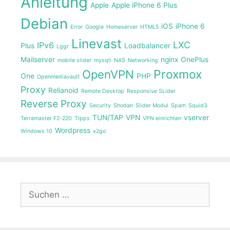
Anleitung
Apple
Apple iPhone 6 Plus
Debian
iOS
iPhone 6
Error
Google
Homeserver
HTML5
Linevast
LXC
IPv6
Plus
Loadbalancer
Lggr
Mailserver
nginx
OnePlus
mobile slider
mysqli
NAS
Networking
Proxmox
OpenVPN
One
PHP
Openmediavault
Proxy
Relianoid
Remote Desktop
Responsive SLider
Reverse Proxy
Security
Shodan
Slider Modul
Spam
Squid3
TUN/TAP
VPN
vserver
Terramaster F2-220
Tipps
VPN einrichten
Wordpress
Windows 10
x2go
Suche
nach: