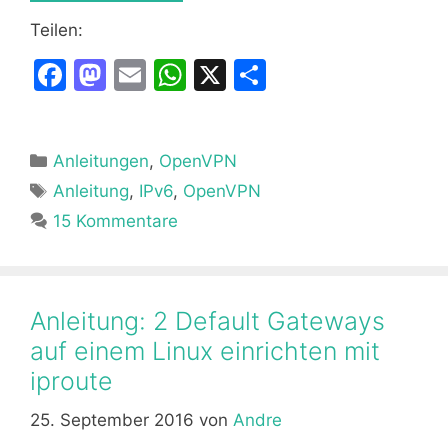
Teilen:
F
M
E
W
X
T
a
a
m
h
ei
c
st
ai
at
le
Kategorien
Anleitungen
e
o
l
,
OpenVPN
s
n
Schlagwörter
Anleitung
,
IPv6
,
OpenVPN
b
d
A
15 Kommentare
o
o
p
o
n
p
k
Anleitung: 2 Default Gateways
auf einem Linux einrichten mit
iproute
25. September 2016
von
Andre