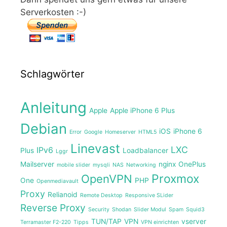
Serverkosten :-)
Schlagwörter
Anleitung
Apple
Apple iPhone 6 Plus
Debian
iOS
iPhone 6
Error
Google
Homeserver
HTML5
Linevast
LXC
IPv6
Plus
Loadbalancer
Lggr
Mailserver
nginx
OnePlus
mobile slider
mysqli
NAS
Networking
Proxmox
OpenVPN
One
PHP
Openmediavault
Proxy
Relianoid
Remote Desktop
Responsive SLider
Reverse Proxy
Security
Shodan
Slider Modul
Spam
Squid3
TUN/TAP
VPN
vserver
Terramaster F2-220
Tipps
VPN einrichten