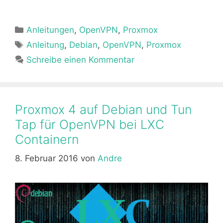
a
a
m
h
ei
c
st
ai
at
le
Kategorien
Anleitungen
e
o
l
,
OpenVPN
s
,
Proxmox
n
Schlagwörter
Anleitung
,
Debian
,
OpenVPN
,
Proxmox
b
d
A
Schreibe einen Kommentar
o
o
p
o
n
p
k
Proxmox 4 auf Debian und Tun
Tap für OpenVPN bei LXC
Containern
8. Februar 2016
von
Andre