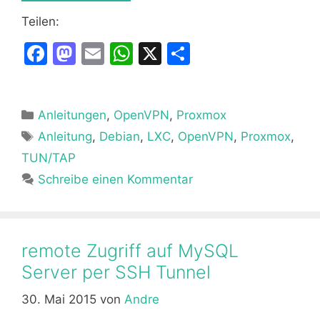
Teilen:
F
M
E
W
X
T
a
a
m
h
ei
c
st
ai
at
le
Kategorien
Anleitungen
e
o
l
,
OpenVPN
s
,
Proxmox
n
Schlagwörter
Anleitung
,
Debian
,
LXC
,
OpenVPN
,
Proxmox
,
b
d
A
TUN/TAP
o
o
p
Schreibe einen Kommentar
o
n
p
k
remote Zugriff auf MySQL
Server per SSH Tunnel
30. Mai 2015
von
Andre