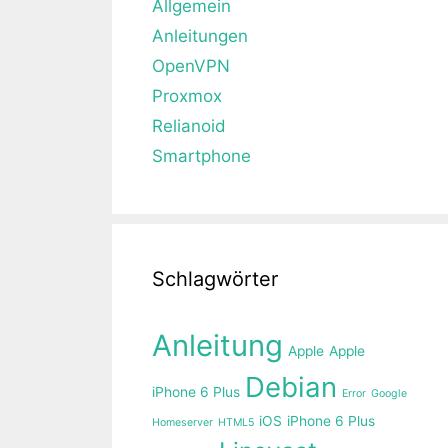
Allgemein
Anleitungen
OpenVPN
Proxmox
Relianoid
Smartphone
Schlagwörter
Anleitung
Apple
Apple
Debian
iPhone 6 Plus
Error
Google
iOS
iPhone 6 Plus
Homeserver
HTML5