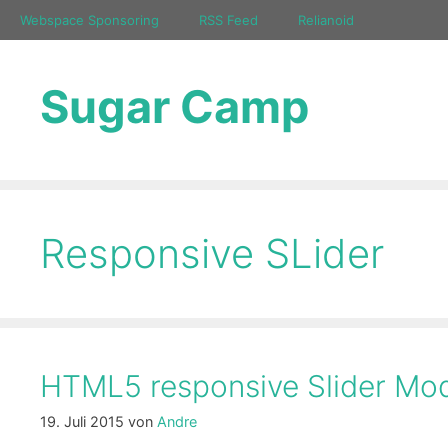
Zum
Webspace Sponsoring
RSS Feed
Relianoid
Inhalt
springen
Sugar Camp
Responsive SLider
HTML5 responsive Slider Mod
19. Juli 2015
von
Andre