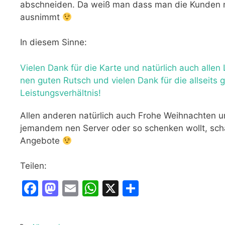
abschneiden. Da weiß man dass man die Kunden ni
ausnimmt
In diesem Sinne:
Vielen Dank für die Karte und natürlich auch allen
nen guten Rutsch und vielen Dank für die allseit
Leistungsverhältnis!
Allen anderen natürlich auch Frohe Weihnachten u
jemandem nen Server oder so schenken wollt, sch
Angebote
Teilen:
F
M
E
W
X
T
a
a
m
h
ei
c
st
ai
at
le