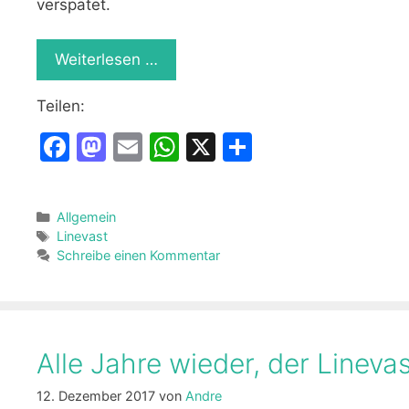
verspätet.
Weiterlesen …
Teilen:
F
M
E
W
X
T
a
a
m
h
ei
c
st
ai
at
le
Kategorien
Allgemein
e
o
l
s
n
Schlagwörter
Linevast
b
d
A
Schreibe einen Kommentar
o
o
p
o
n
p
k
Alle Jahre wieder, der Linev
12. Dezember 2017
von
Andre