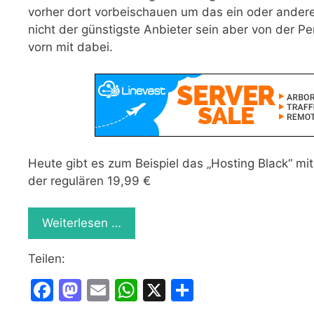
vorher dort vorbeischauen um das ein oder and
nicht der günstigste Anbieter sein aber von der P
vorn mit dabei.
Heute gibt es zum Beispiel das „Hosting Black“ m
der regulären 19,99 €
Weiterlesen …
Teilen:
F
M
E
W
X
T
a
a
m
h
ei