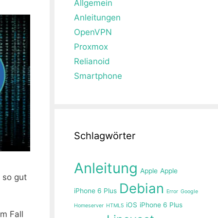
Allgemein
Anleitungen
OpenVPN
Proxmox
Relianoid
Smartphone
Schlagwörter
Anleitung
Apple
Apple
 so gut
Debian
iPhone 6 Plus
Error
Google
iOS
iPhone 6 Plus
Homeserver
HTML5
m Fall