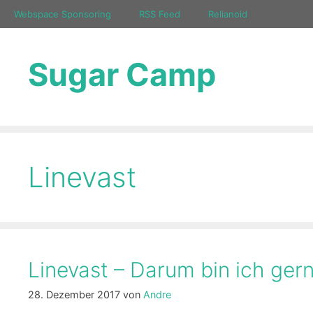
Zum
Webspace Sponsoring
RSS Feed
Relianoid
Inhalt
springen
Sugar Camp
Linevast
Linevast – Darum bin ich ger
28. Dezember 2017
von
Andre