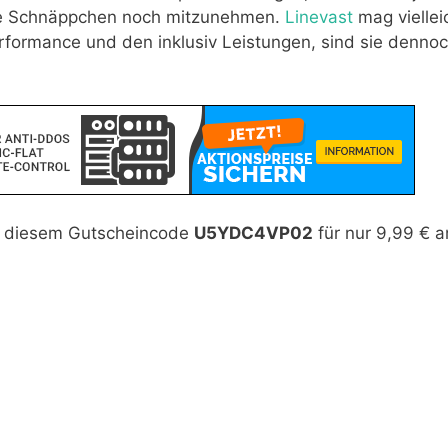
ere Schnäppchen noch mitzunehmen.
Linevast
mag viellei
erformance und den inklusiv Leistungen, sind sie denno
it diesem Gutscheincode
U5YDC4VP02
für nur 9,99 € a