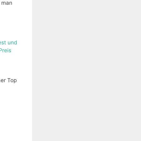
n man
est und
Preis
er Top