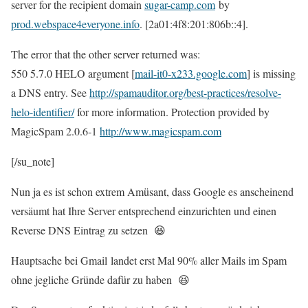
server for the recipient domain
sugar-camp.com
by
prod.webspace4everyone.info
. [2a01:4f8:201:806b::4].
The error that the other server returned was:
550 5.7.0 HELO argument [
mail-it0-x233.google.com
] is missing
a DNS entry. See
http://spamauditor.org/best-
practices/resolve-
helo-
identifier/
for more information. Protection provided by
MagicSpam 2.0.6-1
http://www.magicspam.com
[/su_note]
Nun ja es ist schon extrem Amüsant, dass Google es anscheinend
versäumt hat Ihre Server entsprechend einzurichten und einen
Reverse DNS Eintrag zu setzen 😆
Hauptsache bei Gmail landet erst Mal 90% aller Mails im Spam
ohne jegliche Gründe dafür zu haben 😆