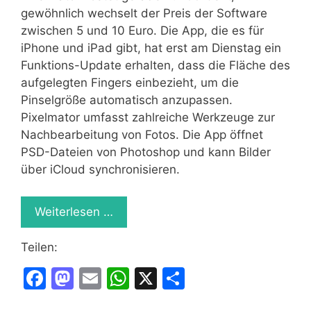
gewöhnlich wechselt der Preis der Software
zwischen 5 und 10 Euro. Die App, die es für
iPhone und iPad gibt, hat erst am Dienstag ein
Funktions-Update erhalten, dass die Fläche des
aufgelegten Fingers einbezieht, um die
Pinselgröße automatisch anzupassen.
Pixelmator umfasst zahlreiche Werkzeuge zur
Nachbearbeitung von Fotos. Die App öffnet
PSD-Dateien von Photoshop und kann Bilder
über iCloud synchronisieren.
Weiterlesen …
Teilen:
F
M
E
W
X
T
a
a
m
h
ei