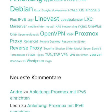
Debian
iOS
iPhone 6
Error
Google
Homeserver
HTML5
Linevast
LXC
IPv6
Plus
Loadbalancer
Lggr
Mailserver
nginx
OnePlus
mobile slider
mysqli
NAS
Networking
Proxmox
OpenVPN
One
PHP
Openmediavault
Proxy
Relianoid
Remote Desktop
Responsive SLider
Reverse Proxy
Security
Shodan
Slider Modul
Spam
Squid3
TUN/TAP
VPN
vserver
Terramaster F2-220
Tipps
VPN einrichten
Wordpress
Windows 10
x2go
Neueste Kommentare
Andre
zu
Anleitung: Proxmox mit IPv6
einrichten
Leon
zu
Anleitung: Proxmox mit IPv6
einrichten