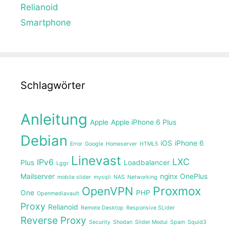
Relianoid
Smartphone
Schlagwörter
Anleitung
Apple
Apple iPhone 6 Plus
Debian
iOS
iPhone 6
Error
Google
Homeserver
HTML5
Linevast
LXC
IPv6
Plus
Loadbalancer
Lggr
Mailserver
nginx
OnePlus
mobile slider
mysqli
NAS
Networking
Proxmox
OpenVPN
One
PHP
Openmediavault
Proxy
Relianoid
Remote Desktop
Responsive SLider
Reverse Proxy
Security
Shodan
Slider Modul
Spam
Squid3