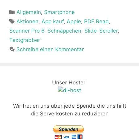
c
st
ai
at
le
Kategorien
Allgemein
e
o
,
Smartphone
l
s
n
Schlagwörter
Aktionen
,
App kauf
,
Apple
,
PDF Read
,
b
d
A
Scanner Pro 6
,
Schnäppchen
,
Slide-Scroller
,
o
o
p
Textgrabber
o
n
p
Schreibe einen Kommentar
k
Unser Hoster:
Wir freuen uns über jede Spende die uns hilft
die Serverkosten zu reduzieren