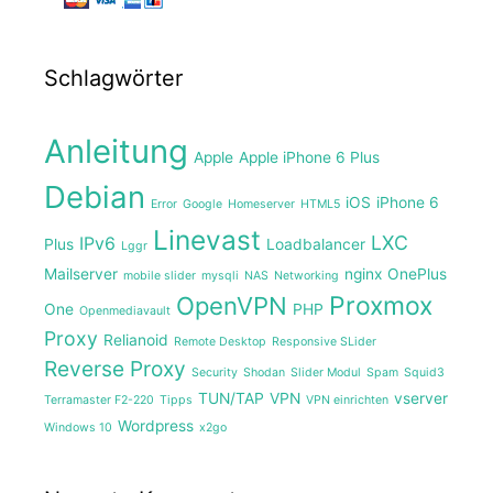
Schlagwörter
Anleitung
Apple
Apple iPhone 6 Plus
Debian
iOS
iPhone 6
Error
Google
Homeserver
HTML5
Linevast
LXC
IPv6
Plus
Loadbalancer
Lggr
Mailserver
nginx
OnePlus
mobile slider
mysqli
NAS
Networking
Proxmox
OpenVPN
One
PHP
Openmediavault
Proxy
Relianoid
Remote Desktop
Responsive SLider
Reverse Proxy
Security
Shodan
Slider Modul
Spam
Squid3
TUN/TAP
VPN
vserver
Terramaster F2-220
Tipps
VPN einrichten
Wordpress
Windows 10
x2go