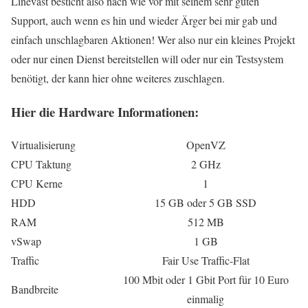
Linevast besticht also nach wie vor mit seinem sehr guten
Support, auch wenn es hin und wieder Ärger bei mir gab und
einfach unschlagbaren Aktionen! Wer also nur ein kleines Projekt
oder nur einen Dienst bereitstellen will oder nur ein Testsystem
benötigt, der kann hier ohne weiteres zuschlagen.
Hier die Hardware Informationen:
Virtualisierung
OpenVZ
CPU Taktung
2 GHz
CPU Kerne
1
HDD
15 GB oder 5 GB SSD
RAM
512 MB
vSwap
1 GB
Traffic
Fair Use Traffic-Flat
100 Mbit oder 1 Gbit Port für 10 Euro
Bandbreite
einmalig